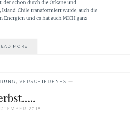
, der schon durch die Orkane und
Island, Chile transformiert wurde, auch die
en Energien und es hat auch MICH ganz
DIE
READ MORE
MITTE
HALTEN!
HRUNG
,
VERSCHIEDENES
—
erbst…..
SEPTEMBER 2018