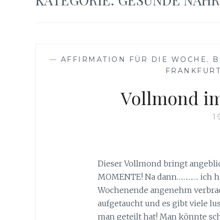
—
AFFIRMATION FÜR DIE WOCHE
,
B
FRANKFUR
Vollmond i
1
Dieser Vollmond bringt ange
MOMENTE! Na dann…………. ich hab
Wochenende angenehm verbracht
aufgetaucht und es gibt viele l
man geteilt hat! Man könnte sc