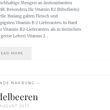
eichhaltige Mengen an Antioxidantien
. Besonders für Vitamin B2 (Riboflavin)
lle. Bislang galten Fleisch und
pigsten Vitamin B-2 Lieferanten. In Hanf
 Vitamin-B2-Lieferanten, als in tierischen
 gerne Leber). Vitamin 2…
HANF
READ MORE
ALS
LEBENSMITTEL
NDE NAHRUNG
—
delbeeren
 AUGUST 2017