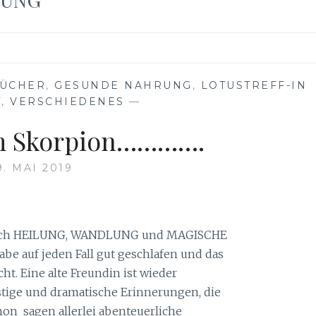
ÜCHER
,
GESUNDE NAHRUNG
,
LOTUSTREFF-IN
T
,
VERSCHIEDENES
—
m Skorpion………….
9. MAI 2019
blich HEILUNG, WANDLUNG und MAGISCHE
e auf jeden Fall gut geschlafen und das
. Eine alte Freundin ist wieder
ustige und dramatische Erinnerungen, die
hon sagen allerlei abenteuerliche