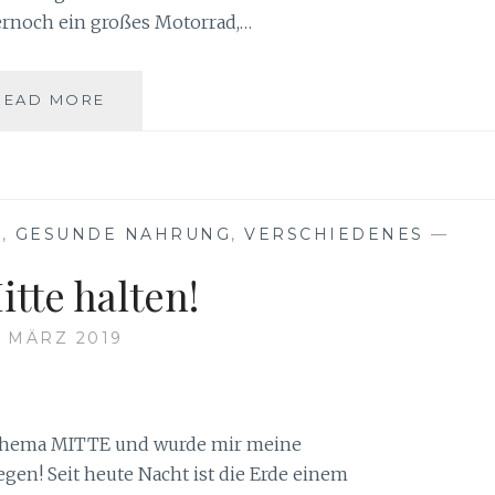
mernoch ein großes Motorrad,…
VOLLMOND
READ MORE
IM
SKORPION………….
E
,
GESUNDE NAHRUNG
,
VERSCHIEDENES
—
itte halten!
. MÄRZ 2019
 Thema MITTE und wurde mir meine
gen! Seit heute Nacht ist die Erde einem