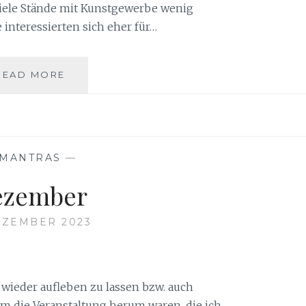
viele Stände mit Kunstgewerbe wenig
 interessierten sich eher für…
VORWEIHNACHTSZEIT
READ MORE
IN
DER
CITY
MANTRAS
—
ezember
EZEMBER 2023
t wieder aufleben zu lassen bzw. auch
um die Veranstaltung herum waren, die ich