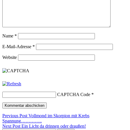
Name
*
E-Mail-Adresse
*
Website
CAPTCHA Code
*
Beitragsnavigation
Previous Post
Vollmond im Skorpion mit Krebs
Spannung…………..
Next Post
Ein Licht da drinnen oder draußen!