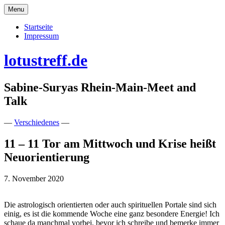
Skip
Menu
to
content
Startseite
Impressum
lotustreff.de
Sabine-Suryas Rhein-Main-Meet and
Talk
—
Verschiedenes
—
11 – 11 Tor am Mittwoch und Krise heißt
Neuorientierung
7. November 2020
Die astrologisch orientierten oder auch spirituellen Portale sind sich
einig, es ist die kommende Woche eine ganz besondere Energie! Ich
schaue da manchmal vorbei, bevor ich schreibe und bemerke immer