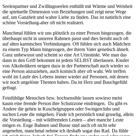
Seelenpartner und Zwillingsseelen enthüllt mit Wärme und Weisheit
die spirituelle Dimension von Beziehungen und zeigt neue Wege
auf, um Ganzheit und wahre Liebe zu finden. Das ist natürlich eine
schöne Vorstellung-aber oft nicht realisiert.
Manchmal fühlen wir uns plötzlich zu einer Person hingezogen, die
überhaupt nicht in unseren Rahmen passt und dies beruht auch oft
auf alten karmischen Verbindungen. Oft fühlen sich auch Mädchen
zu einem Typ Mann hingezogen, der ihrem Vater genetisch ähnelt.
Ganz unbewusst und scheint so eine Art Urinstinkt. Wie man das
dann in den Griff bekommt ist jedem SELBST überlassen. Kinder
von Alkoholikern neigen dazu in der Partnerschaft auch wieder so
eine Person anzuziehen, auch komisch aber oft wahr. Wir treffen
wohl im Laufe des Lebens immer wieder auf Personen, mit denen
wir noch ungelöste Themen haben. Da ist Herz und Bauchgefühl
gefragt.
Feinfühlige Menschen bzw. hochsensible lassen sowieso meist
kaum eine fremde Person ihre Schutzzone eindringen. Da gibt es
Andere die gehen in Kuschelgruppen oder Swingerclubs und
suchen Leute die mitgehen. Finde ich persönlich total gruselig, allein
die Vorstellung – mit wildfremden Leuten – aber manche Leute
mögen es. Enge Bahnen und Busse sind auch oft nicht sehr
angenehm, manchmal nehme ich deshalb sogar das Rad. Da fühle