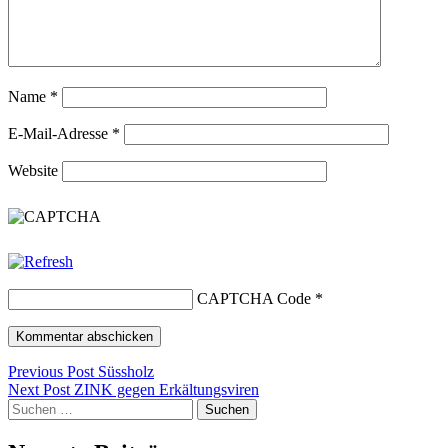
Name
*
E-Mail-Adresse
*
Website
CAPTCHA Code
*
Beitragsnavigation
Previous Post
Süssholz
Next Post
ZINK gegen Erkältungsviren
Suchen
nach: