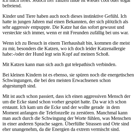
ich mich freier. Jedoch frei Tanzen finde ist wieder cool oder sogar
befreiend.
Kinder und Tiere haben auch noch dieses instinktive Gefühl. Ich
hatte in jungen Jahren mal einen Bekannten, der sich plötzlich als
sehr aggressiv entpuppte. Die Katze hat das sofort gewusst und
versteckte sich immer, wenn er mit Freunden zufällig bei uns war.
Wenn ich zu Besuch in einem Tierhaushalt bin, kommen die meist
zu mir, besonders die Katzen, wo ich doch leider Katzenallergie
habe:-/oder der Hund legt sein Kopf auf meinen Schoß.
Mit Katzen kann man sich auch gut telepathisch verbinden.
Bei kleinen Kindern ist es ebenso, sie spüren noch die energetischen
Schwingungen, die bei den meisten Erwachsenen schon
abgestumpft sind.
Mit ist auch schon passiert, dass ich einen aggressiven Mensch der
um die Ecke stand schon vorher gespürt hatte. Da war ich schon
erstaunt. Ich kam um die Ecke und der wollte gerade in dem
Moment anfangen die Telefonzelle zu zerstören. Manchmal kann
man auch durch die Schwingung der Worte fühlen, was Menschen
in einer anderen Sprache sagen. Überfüllte Strassen und Orte sind
eher unangenehm, da die Energien da extrem vermischt sind.