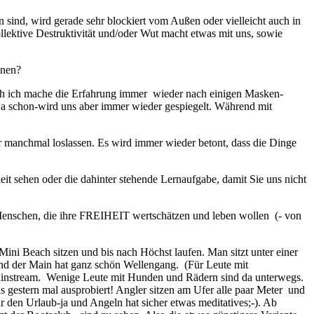
n sind, wird gerade sehr blockiert vom Außen oder vielleicht auch in
llektive Destruktivität und/oder Wut macht etwas mit uns, sowie
nnen?
uch ich mache die Erfahrung immer wieder nach einigen Masken-
 ja schon-wird uns aber immer wieder gespiegelt. Während mit
r manchmal loslassen. Es wird immer wieder betont, dass die Dinge
 sehen oder die dahinter stehende Lernaufgabe, damit Sie uns nicht
schen, die ihre FREIHEIT wertschätzen und leben wollen (- von
ini Beach sitzen und bis nach Höchst laufen. Man sitzt unter einer
und der Main hat ganz schön Wellengang. (Für Leute mit
n Mainstream. Wenige Leute mit Hunden und Rädern sind da unterwegs.
s gestern mal ausprobiert! Angler sitzen am Ufer alle paar Meter und
für den Urlaub-ja und Angeln hat sicher etwas meditatives;-). Ab