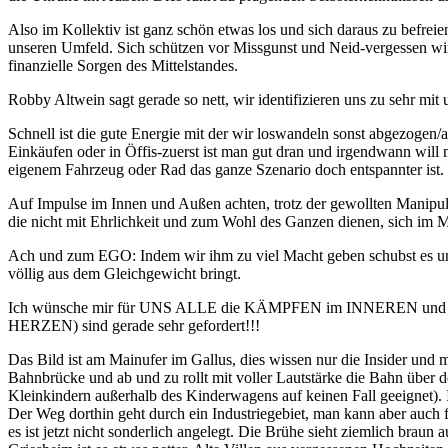
Also im Kollektiv ist ganz schön etwas los und sich daraus zu befreie
unseren Umfeld. Sich schützen vor Missgunst und Neid-vergessen wir s
finanzielle Sorgen des Mittelstandes.
Robby Altwein sagt gerade so nett, wir identifizieren uns zu sehr mit
Schnell ist die gute Energie mit der wir loswandeln sonst abgezog
Einkäufen oder in Öffis-zuerst ist man gut dran und irgendwann will
eigenem Fahrzeug oder Rad das ganze Szenario doch entspannter ist.
Auf Impulse im Innen und Außen achten, trotz der gewollten Manipult
die nicht mit Ehrlichkeit und zum Wohl des Ganzen dienen, sich im Mo
Ach und zum EGO: Indem wir ihm zu viel Macht geben schubst es uns 
völlig aus dem Gleichgewicht bringt.
Ich wünsche mir für UNS ALLE die KÄMPFEN im INNEREN und im Au
HERZEN) sind gerade sehr gefordert!!!
Das Bild ist am Mainufer im Gallus, dies wissen nur die Insider und
Bahnbrücke und ab und zu rollt mit voller Lautstärke die Bahn über
Kleinkindern außerhalb des Kinderwagens auf keinen Fall geeignet). 
Der Weg dorthin geht durch ein Industriegebiet, man kann aber auch 
es ist jetzt nicht sonderlich angelegt. Die Brühe sieht ziemlich braun