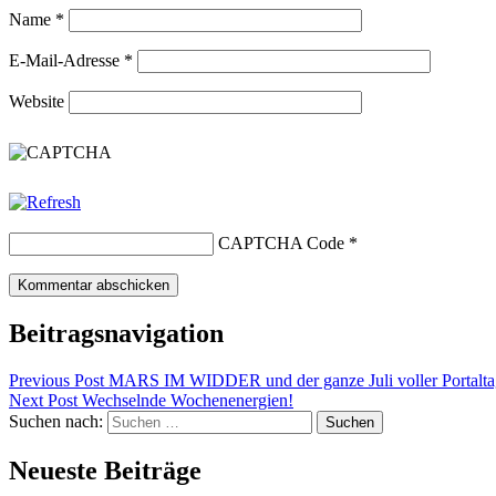
Name
*
E-Mail-Adresse
*
Website
CAPTCHA Code
*
Beitragsnavigation
Previous Post
MARS IM WIDDER und der ganze Juli voller Portalta
Next Post
Wechselnde Wochenenergien!
Suchen nach:
Neueste Beiträge