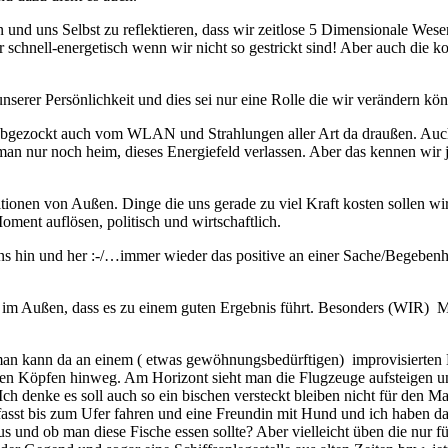
n und uns Selbst zu reflektieren, dass wir zeitlose 5 Dimensionale Wese
chnell-energetisch wenn wir nicht so gestrickt sind! Aber auch die ko
 unserer Persönlichkeit und dies sei nur eine Rolle die wir verändern kö
en/abgezockt auch vom WLAN und Strahlungen aller Art da draußen. A
 man nur noch heim, dieses Energiefeld verlassen. Aber das kennen wir
ionen von Außen. Dinge die uns gerade zu viel Kraft kosten sollen wi
ment auflösen, politisch und wirtschaftlich.
hin und her :-/…immer wieder das positive an einer Sache/Begebenheit
ßen, dass es zu einem guten Ergebnis führt. Besonders (WIR) Men
 man kann da an einem ( etwas gewöhnungsbedürftigen) improvisierten M
 den Köpfen hinweg. Am Horizont sieht man die Flugzeuge aufsteigen 
Ich denke es soll auch so ein bischen versteckt bleiben nicht für de
fasst bis zum Ufer fahren und eine Freundin mit Hund und ich haben da
 aus und ob man diese Fische essen sollte? Aber vielleicht üben die nur 