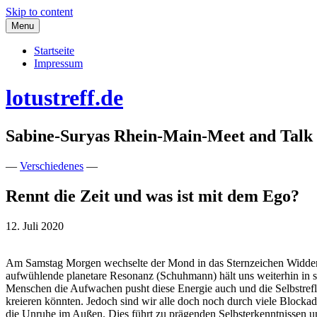
Skip to content
Menu
Startseite
Impressum
lotustreff.de
Sabine-Suryas Rhein-Main-Meet and Talk
—
Verschiedenes
—
Rennt die Zeit und was ist mit dem Ego?
12. Juli 2020
Am Samstag Morgen wechselte der Mond in das Sternzeichen Widder 
aufwühlende planetare Resonanz (Schuhmann) hält uns weiterhin in sc
Menschen die Aufwachen pusht diese Energie auch und die Selbstreflekt
kreieren könnten. Jedoch sind wir alle doch noch durch viele Block
die Unruhe im Außen. Dies führt zu prägenden Selbsterkenntnissen un