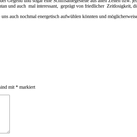
der Gegend und sogar eine Schiffsanlegestelle aus alten Zeiten bzw. jet
ontan und auch mal interessant, geprägt von friedlicher Zeitlosigkeit, d
, die uns auch nochmal energetisch aufwühlen könnten und möglicherwe
sind mit
*
markiert