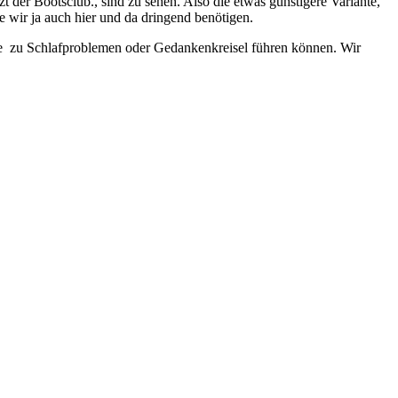
zt der Bootsclub., sind zu sehen. Also die etwas günstigere Variante,
ie wir ja auch hier und da dringend benötigen.
ise zu Schlafproblemen oder Gedankenkreisel führen können. Wir