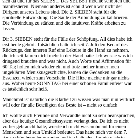
sich da und für das SELBST. Das SELBST möchte schöpfen und
manifestieren. Niemand anderes ist schuld wenn wir nicht der
Dirigent unseres Lebens sind. Die 2. SIEBEN steht für die
spirituelle Entwicklung. Die Säule der Anbindung zu kalibrieren.
Die Verbindung zu stärken und die intuitiven Kräfte arbeiten zu
lassen.
Dir 3. SIEBEN steht für die Fülle der Schöpfung. All dies habe ich
erst heute gehört. Tatsächlich hatte ich seit 7. Juli den Bedarf des
Rückzugs, den inneren Ruf eine Lektüre in die Hand zu nehmen,
die ich seit Jahren nicht mehr in der Hand hatte. Ich wusste was ich
dringend brauchte und was nicht. Auch Worte und Affirmation für
60 Tag holten mich wieder ein und trotz meiner immer noch
ungeklärten Meniskusgeschichte, kamen die Gedanken an die
Essenzen wieder zum Vorschein. Die Hitze machte mir gar nichts
aus. Wobei heute SONNTAG bei einer schönen Familienfeier war
es tatsächlich sehr heiß.
Manchmal ist natürlich die Klarheit zu wissen was man nun wirklich
will oder für alle Beteiligten das Beste ist – nicht so einfach.
Ich wollte auch Freunde und Verwandte nicht zu sehr beanspruchen,
aber das heutige Gesundheitssystem verlangt das. Da ich es nicht
vorher gebraucht hatte, wusste ich nicht was ambulant für einen
Menschen und sein Umfeld bedeutet. Das hatte mich vor dem 7.
ganz schön herunter gezogen und ich hatte den Termin nächste