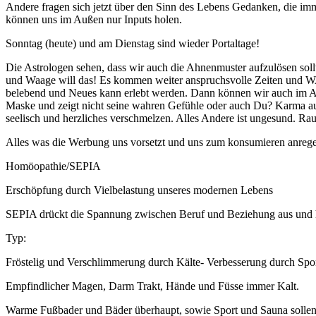
Andere fragen sich jetzt über den Sinn des Lebens Gedanken, die imm
können uns im Außen nur Inputs holen.
Sonntag (heute) und am Dienstag sind wieder Portaltage!
Die Astrologen sehen, dass wir auch die Ahnenmuster aufzulösen sol
und Waage will das! Es kommen weiter anspruchsvolle Zeiten und 
belebend und Neues kann erlebt werden. Dann können wir auch im Auß
Maske und zeigt nicht seine wahren Gefühle oder auch Du? Karma auflö
seelisch und herzliches verschmelzen. Alles Andere ist ungesund. Rau
Alles was die Werbung uns vorsetzt und uns zum konsumieren anregen 
Homöopathie/SEPIA
Erschöpfung durch Vielbelastung unseres modernen Lebens
SEPIA drückt die Spannung zwischen Beruf und Beziehung aus und hi
Typ:
Fröstelig und Verschlimmerung durch Kälte- Verbesserung durch Spo
Empfindlicher Magen, Darm Trakt, Hände und Füsse immer Kalt.
Warme Fußbader und Bäder überhaupt, sowie Sport und Sauna sollen