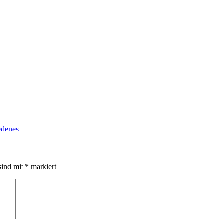
edenes
sind mit
*
markiert