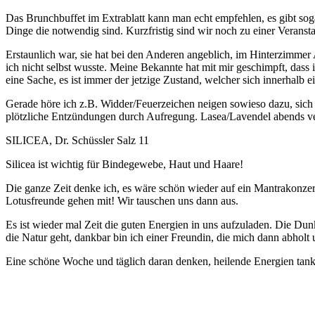
Das Brunchbuffet im Extrablatt kann man echt empfehlen, es gibt sog
Dinge die notwendig sind. Kurzfristig sind wir noch zu einer Veranst
Erstaunlich war, sie hat bei den Anderen angeblich, im Hinterzimmer
ich nicht selbst wusste. Meine Bekannte hat mit mir geschimpft, dass 
eine Sache, es ist immer der jetzige Zustand, welcher sich innerhalb 
Gerade höre ich z.B. Widder/Feuerzeichen neigen sowieso dazu, sich
plötzliche Entzündungen durch Aufregung. Lasea/Lavendel abends ve
SILICEA, Dr. Schüssler Salz 11
Silicea ist wichtig für Bindegewebe, Haut und Haare!
Die ganze Zeit denke ich, es wäre schön wieder auf ein Mantrakonzert
Lotusfreunde gehen mit! Wir tauschen uns dann aus.
Es ist wieder mal Zeit die guten Energien in uns aufzuladen. Die Dun
die Natur geht, dankbar bin ich einer Freundin, die mich dann abholt
Eine schöne Woche und täglich daran denken, heilende Energien tanke