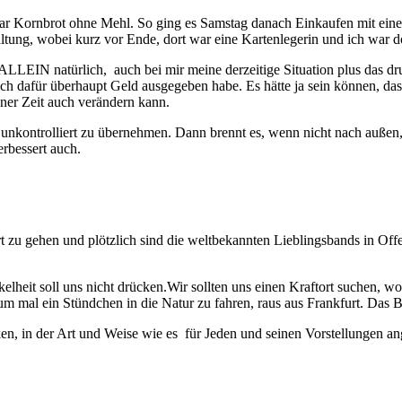
ar Kornbrot ohne Mehl. So ging es Samstag danach Einkaufen mit einer
altung, wobei kurz vor Ende, dort war eine Kartenlegerin und ich war 
 ALLEIN natürlich, auch bei mir meine derzeitige Situation plus das d
ich dafür überhaupt Geld ausgegeben habe. Es hätte ja sein können, das
einer Zeit auch verändern kann.
 unkontrolliert zu übernehmen. Dann brennt es, wenn nicht nach auße
rbessert auch.
 zu gehen und plötzlich sind die weltbekannten Lieblingsbands in Offen
kelheit soll uns nicht drücken.Wir sollten uns einen Kraftort suchen, 
 um mal ein Stündchen in die Natur zu fahren, raus aus Frankfurt. Das 
n, in der Art und Weise wie es für Jeden und seinen Vorstellungen an