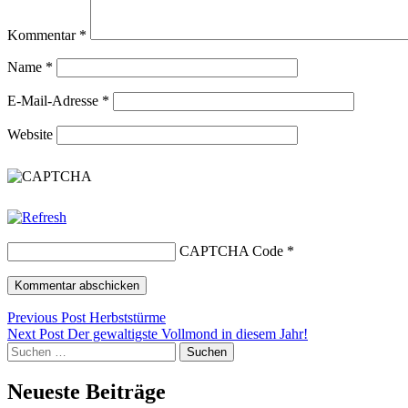
Kommentar
*
Name
*
E-Mail-Adresse
*
Website
CAPTCHA Code
*
Beitragsnavigation
Previous Post
Herbststürme
Next Post
Der gewaltigste Vollmond in diesem Jahr!
Suchen
nach:
Neueste Beiträge