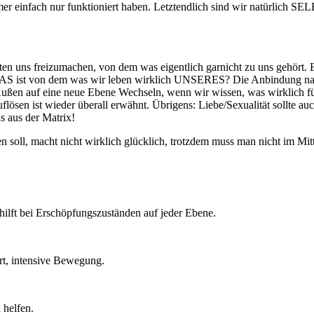
er einfach nur funktioniert haben. Letztendlich sind wir natürlich SE
lten uns freizumachen, von dem was eigentlich garnicht zu uns gehört
WAS ist von dem was wir leben wirklich UNSERES? Die Anbindung na
en auf eine neue Ebene Wechseln, wenn wir wissen, was wirklich für u
sen ist wieder überall erwähnt. Übrigens: Liebe/Sexualität sollte auch
s aus der Matrix!
soll, macht nicht wirklich glücklich, trotzdem muss man nicht im Mitt
lft bei Erschöpfungszuständen auf jeder Ebene.
rt, intensive Bewegung.
 helfen.