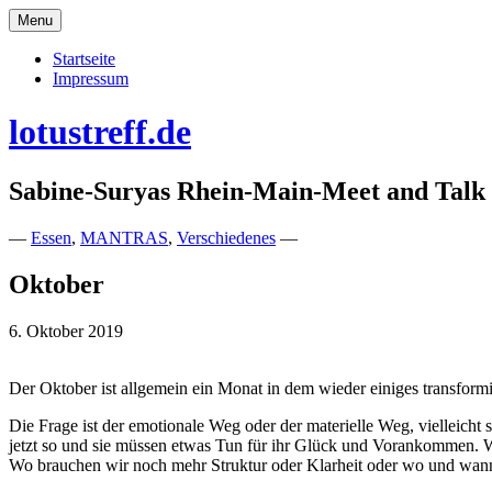
Skip
Menu
to
content
Startseite
Impressum
lotustreff.de
Sabine-Suryas Rhein-Main-Meet and Talk
—
Essen
,
MANTRAS
,
Verschiedenes
—
Oktober
6. Oktober 2019
Der Oktober ist allgemein ein Monat in dem wieder einiges transform
Die Frage ist der emotionale Weg oder der materielle Weg, vielleicht
jetzt so und sie müssen etwas Tun für ihr Glück und Vorankommen. Wa
Wo brauchen wir noch mehr Struktur oder Klarheit oder wo und wann w